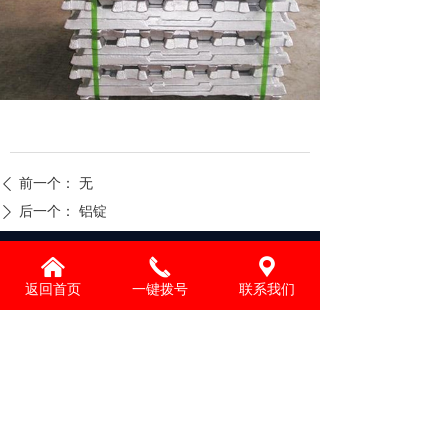
前一个：
无
ꄴ
后一个：
铝锭
ꄲ
낀
끅
끇
北京首铝铝材有限公司
返回首页
一键拨号
联系我们
联系人：侯凯男
联系方式：18515133338
北京总部：北京市大兴区魏善庄镇龙海路9号
生产基地：廊坊首跃铝业有限公司
基地地址：廊坊-大城经济技术开发区